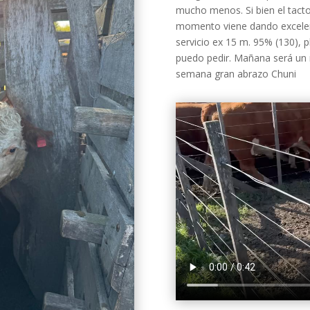
mucho menos. Si bien el tacto
momento viene dando excelen
servicio ex 15 m. 95% (130), 
puedo pedir. Mañana será un 
semana gran abrazo Chuni