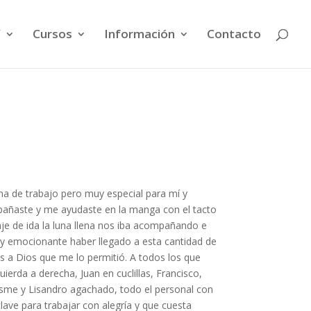
V
Cursos
Información
Contacto
na de trabajo pero muy especial para mí y
ñaste y me ayudaste en la manga con el tacto
iaje de ida la luna llena nos iba acompañando e
y emocionante haber llegado a esta cantidad de
as a Dios que me lo permitió. A todos los que
ierda a derecha, Juan en cuclillas, Francisco,
Cosme y Lisandro agachado, todo el personal con
ave para trabajar con alegría y que cuesta